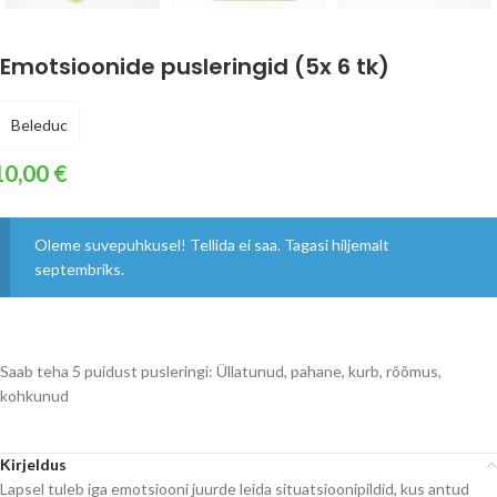
Emotsioonide pusleringid (5x 6 tk)
Beleduc
10,00
€
Oleme suvepuhkusel! Tellida ei saa. Tagasi hiljemalt
septembriks.
Saab teha 5 puidust pusleringi: Üllatunud, pahane, kurb, rõõmus,
kohkunud
Kirjeldus
Lapsel tuleb iga emotsiooni juurde leida situatsioonipildid, kus antud