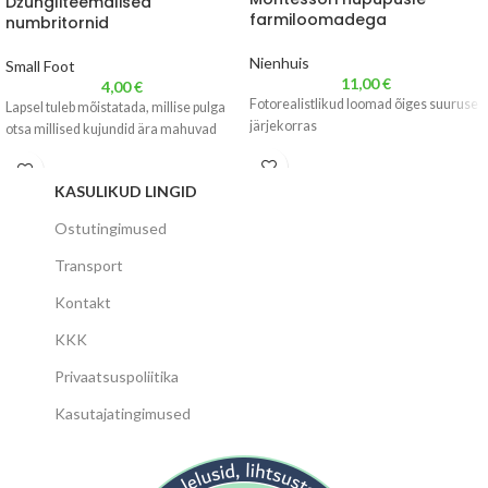
Džungliteemalised
farmiloomadega
numbritornid
Nienhuis
Small Foot
11,00
€
4,00
€
Fotorealistlikud loomad õiges suuruse
Lapsel tuleb mõistatada, millise pulga
järjekorras
otsa millised kujundid ära mahuvad
KASULIKUD LINGID
Ostutingimused
Transport
Kontakt
KKK
Privaatsuspoliitika
Kasutajatingimused