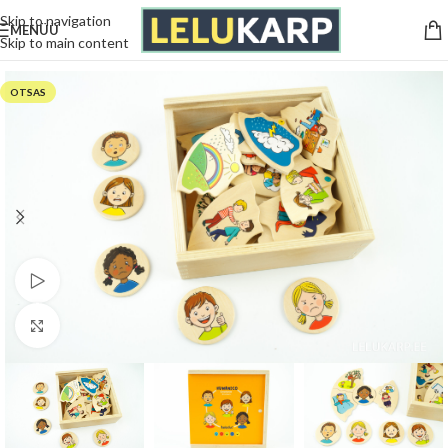
Skip to navigation
MENÜÜ
Skip to main content
Esileht
/
Mänguasjad
/
Pusled ja mõistatused
OTSAS
Vaata videot
Kliki suurendamiseks