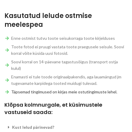
Kasutatud lelude ostmise
meelespea
Enne ostmist tutvu toote seisukorraga toote kirjelduses
Toote fotod ei pruugi vastata toote praegusele seisule. Soovi
korral võite küsida uusi fotosid.
Soovi korral on 14-päevane tagastusõigus (transport ostja
kulul)
Enamasti ei tule toode originaalpakendis, aga lauamängud jm
tugevamate karpidega tooted muidugi tulevad.
Täpsemad tingimused on kirjas meie ostutingimuste lehel.
Klõpsa kolmnurgale, et küsimustele
vastuseid saada:
Kust lelud pärinevad?