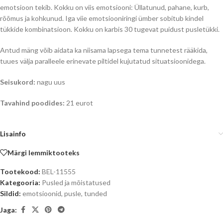
emotsioon tekib. Kokku on viis emotsiooni: Üllatunud, pahane, kurb,
rõõmus ja kohkunud. Iga viie emotsiooniringi ümber sobitub kindel
tükkide kombinatsioon. Kokku on karbis 30 tugevat puidust pusletükki.
Antud mäng võib aidata ka niisama lapsega tema tunnetest rääkida,
tuues välja paralleele erinevate piltidel kujutatud situatsioonidega.
Seisukord:
nagu uus
Tavahind poodides:
21 eurot
Lisainfo
Märgi lemmiktooteks
Tootekood:
BEL-11555
Kategooria:
Pusled ja mõistatused
Sildid:
emotsioonid
,
pusle
,
tunded
Jaga: