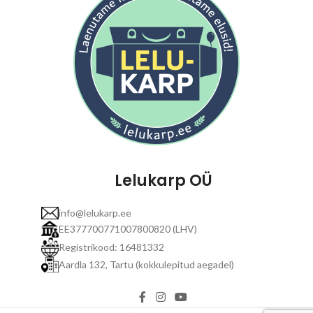
Lelukarp OÜ
info@lelukarp.ee
EE377700771007800820 (LHV)
Registrikood: 16481332
Aardla 132, Tartu (kokkulepitud aegadel)