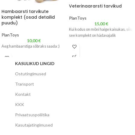
Veterinaararsti tarvikud
Hambaarsti tarvikute
komplekt (osad detailid
PlanToys
puudu)
15,00
€
Kui kodus on mõni haige kaisukas, siis
PlanToys
see komplekt on hädavajalik
10,00
€
Aeg hambaarstiga sõbraks saada :)
KASULIKUD LINGID
Ostutingimused
Transport
Kontakt
KKK
Privaatsuspoliitika
Kasutajatingimused