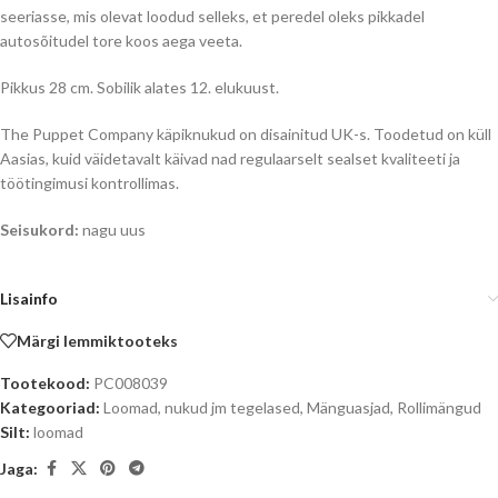
seeriasse, mis olevat loodud selleks, et peredel oleks pikkadel
autosõitudel tore koos aega veeta.
Pikkus 28 cm. Sobilik alates 12. elukuust.
The Puppet Company käpiknukud on disainitud UK-s. Toodetud on küll
Aasias, kuid väidetavalt käivad nad regulaarselt sealset kvaliteeti ja
töötingimusi kontrollimas.
Seisukord:
nagu uus
Lisainfo
Märgi lemmiktooteks
Tootekood:
PC008039
Kategooriad:
Loomad, nukud jm tegelased
,
Mänguasjad
,
Rollimängud
Silt:
loomad
Jaga: