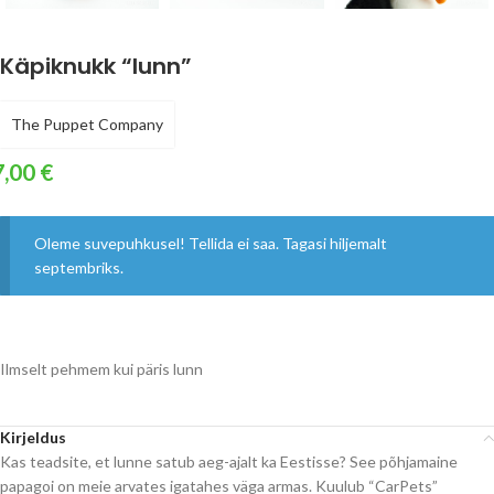
Käpiknukk “lunn”
The Puppet Company
7,00
€
Oleme suvepuhkusel! Tellida ei saa. Tagasi hiljemalt
septembriks.
Ilmselt pehmem kui päris lunn
Kirjeldus
Kas teadsite, et lunne satub aeg-ajalt ka Eestisse? See põhjamaine
papagoi on meie arvates igatahes väga armas. Kuulub “CarPets”