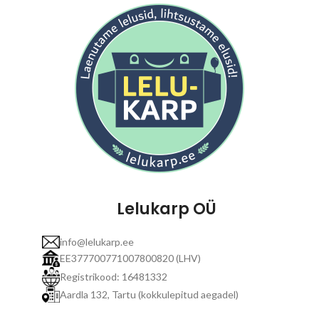
Lelukarp OÜ
info@lelukarp.ee
EE377700771007800820 (LHV)
Registrikood: 16481332
Aardla 132, Tartu (kokkulepitud aegadel)