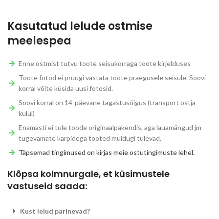
Kasutatud lelude ostmise
meelespea
Enne ostmist tutvu toote seisukorraga toote kirjelduses
Toote fotod ei pruugi vastata toote praegusele seisule. Soovi
korral võite küsida uusi fotosid.
Soovi korral on 14-päevane tagastusõigus (transport ostja
kulul)
Enamasti ei tule toode originaalpakendis, aga lauamängud jm
tugevamate karpidega tooted muidugi tulevad.
Täpsemad tingimused on kirjas meie ostutingimuste lehel.
Klõpsa kolmnurgale, et küsimustele
vastuseid saada:
Kust lelud pärinevad?