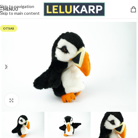
Skip to navigation
MENÜÜ
Skip to main content
Esileht
/
Mänguasjad
/
Rollimängud
OTSAS
Kliki suurendamiseks